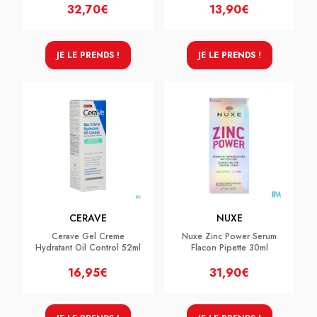
32,70€
13,90€
JE LE PRENDS !
JE LE PRENDS !
CERAVE
NUXE
Cerave Gel Creme
Nuxe Zinc Power Serum
Hydratant Oil Control 52ml
Flacon Pipette 30ml
16,95€
31,90€