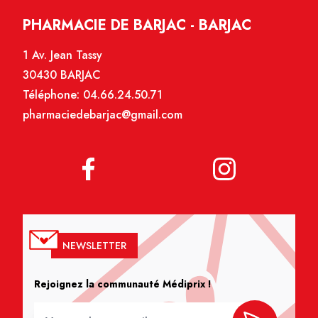
PHARMACIE DE BARJAC - BARJAC
1 Av. Jean Tassy
30430 BARJAC
Téléphone:
04.66.24.50.71
pharmaciedebarjac@gmail.com
NEWSLETTER
Rejoignez la communauté Médiprix !