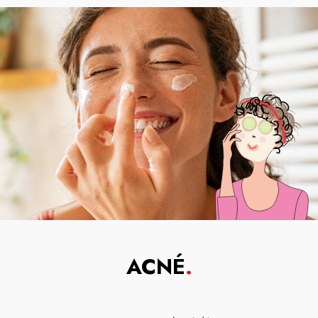
ACNÉ
.