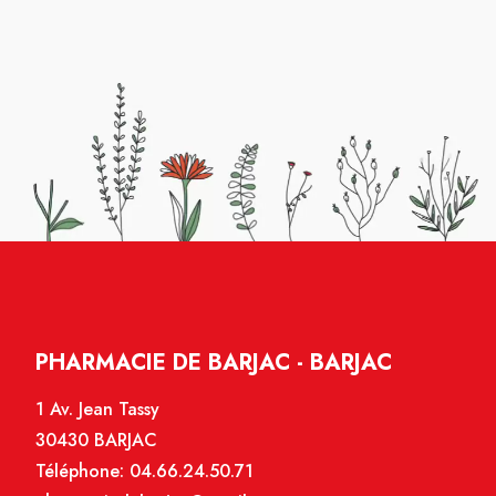
PHARMACIE DE BARJAC - BARJAC
1 Av. Jean Tassy
30430 BARJAC
Téléphone:
04.66.24.50.71