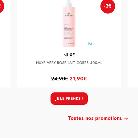
€
-3€
NUXE
NUXE VERY ROSE LAIT CORPS 400ML
24,90€
21,90€
JE LE PRENDS !
Toutes nos promotions