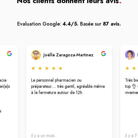
Nos clients donnent leurs avis
.
Evaluation Google:
4.4/5.
Basée sur
87 avis.
Joëlle Zaragoza-Martinez
★
★
★
★
★
★
★
acie
Le personnel pharmacien ou
Très bi
en(e)s
préparateur..... très gentil, agréable même
top 👌 
à la fermeture autour de 12h
viveme
s
il y a un mois
il y a 