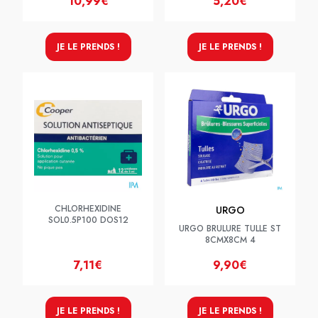
10,99€
5,20€
JE LE PRENDS !
JE LE PRENDS !
CHLORHEXIDINE
URGO
SOL0.5P100 DOS12
URGO BRULURE TULLE ST
8CMX8CM 4
7,11€
9,90€
JE LE PRENDS !
JE LE PRENDS !