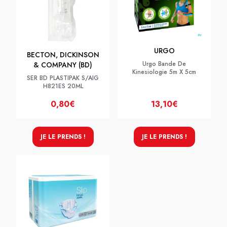
URGO
BECTON, DICKINSON
Urgo Bande De
& COMPANY (BD)
Kinesiologie 5m X 5cm
SER BD PLASTIPAK S/AIG
H821ES 20ML
0,80€
13,10€
JE LE PRENDS !
JE LE PRENDS !