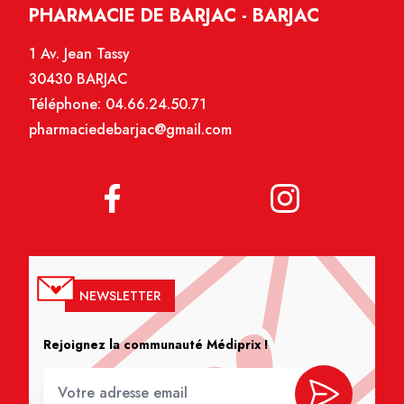
PHARMACIE DE BARJAC - BARJAC
1 Av. Jean Tassy
30430 BARJAC
Téléphone:
04.66.24.50.71
pharmaciedebarjac@gmail.com
NEWSLETTER
Rejoignez la communauté Médiprix !