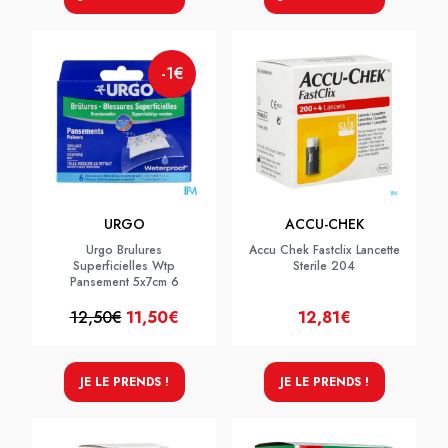
-1€
URGO
ACCU-CHEK
Urgo Brulures
Accu Chek Fastclix Lancette
Superficielles Wtp
Sterile 204
Pansement 5x7cm 6
12,50€
11,50€
12,81€
JE LE PRENDS !
JE LE PRENDS !