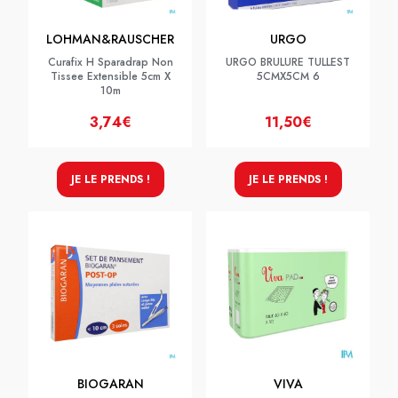
LOHMAN&RAUSCHER
URGO
Curafix H Sparadrap Non
URGO BRULURE TULLEST
Tissee Extensible 5cm X
5CMX5CM 6
10m
3,74€
11,50€
JE LE PRENDS !
JE LE PRENDS !
BIOGARAN
VIVA