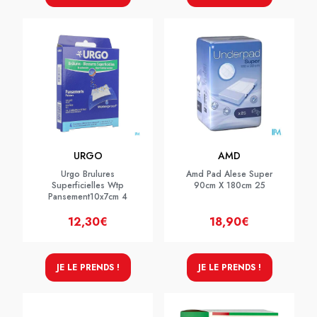
URGO
AMD
Urgo Brulures
Amd Pad Alese Super
Superficielles Wtp
90cm X 180cm 25
Pansement10x7cm 4
12,30€
18,90€
JE LE PRENDS !
JE LE PRENDS !