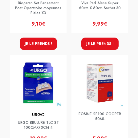
Biogaran Set Pansement
Viva Pad Alese Super
Post Operatoire Moyennes
60cm X 60cm Sachet 30
Plaies X3
9,10€
9,99€
JE LE PRENDS !
JE LE PRENDS !
EOSINE 2P100 COOPER
URGO
50ML
URGO BRULURE TLC ST
100CMX70CM 4