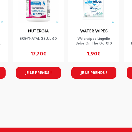
NUTERGIA
WATER WIPES
ERGYNATAL GELUL 60
Waterwipes Lingette
L
Bebe On The Go X10
17,70€
1,90€
JE LE PRENDS !
JE LE PRENDS !