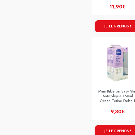
11,90€
JE LE PRENDS !
Mam Biberon Easy Sta
Anticolique 160ml
Ocean Tetine Debit 
9,30€
JE LE PRENDS !