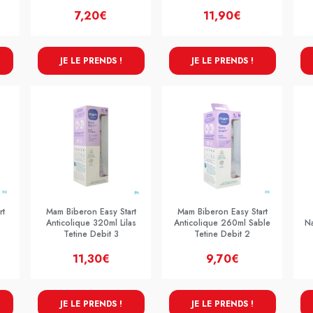
7,20€
11,90€
JE LE PRENDS !
JE LE PRENDS !
rt
Mam Biberon Easy Start
Mam Biberon Easy Start
Anticolique 320ml Lilas
Anticolique 260ml Sable
N
1
Tetine Debit 3
Tetine Debit 2
11,30€
9,70€
JE LE PRENDS !
JE LE PRENDS !