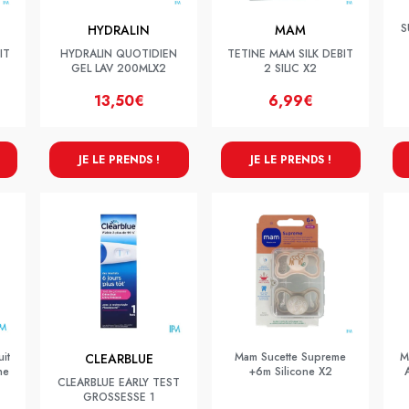
S
HYDRALIN
MAM
IT
HYDRALIN QUOTIDIEN
TETINE MAM SILK DEBIT
GEL LAV 200MLX2
2 SILIC X2
13,50€
6,99€
JE LE PRENDS !
JE LE PRENDS !
it
Mam Sucette Supreme
M
CLEARBLUE
ne
+6m Silicone X2
CLEARBLUE EARLY TEST
GROSSESSE 1