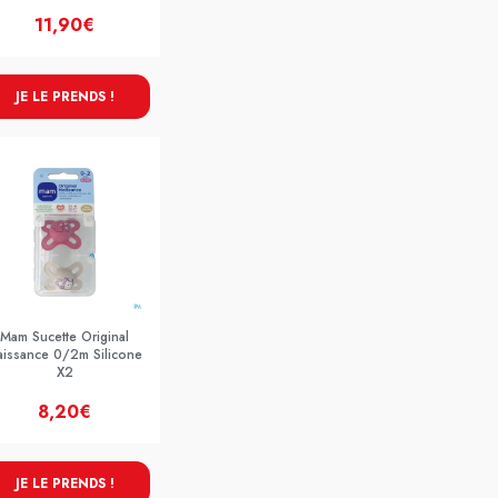
11,90€
JE LE PRENDS !
Mam Sucette Original
aissance 0/2m Silicone
X2
8,20€
JE LE PRENDS !