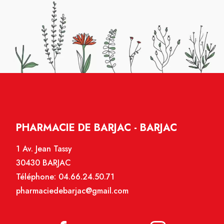
PHARMACIE DE BARJAC - BARJAC
1 Av. Jean Tassy
30430 BARJAC
Téléphone:
04.66.24.50.71
pharmaciedebarjac@gmail.com