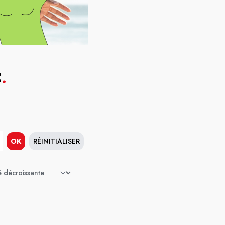
C
.
OK
RÉINITIALISER