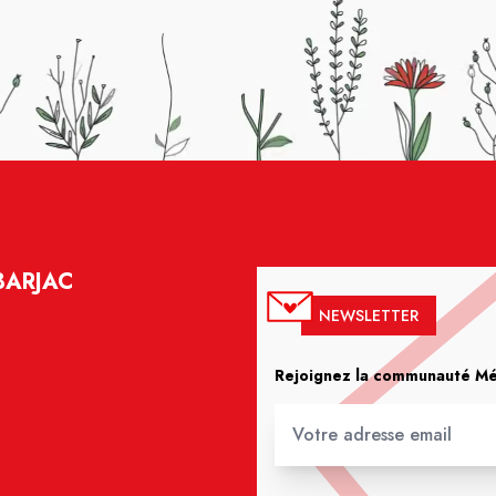
BARJAC
NEWSLETTER
Rejoignez la communauté Méd