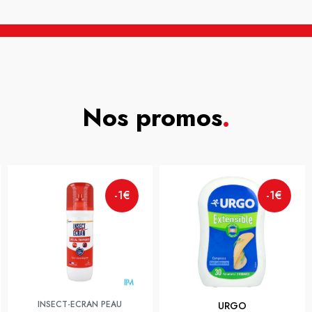
Nos promos
.
-1€
-1€
INSECT-ECRAN PEAU
URGO