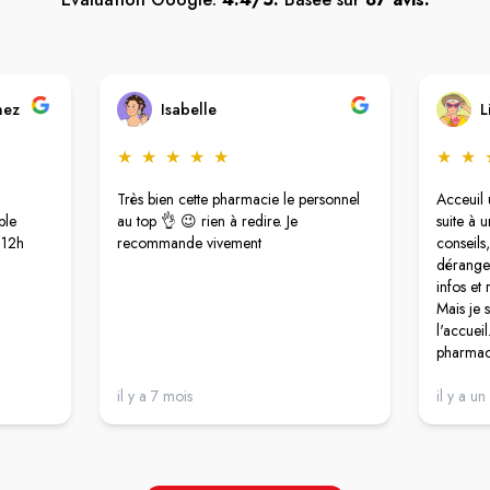
nez
Isabelle
L
★
★
★
★
★
★
★
Très bien cette pharmacie le personnel
Acceuil u
ble
au top 👌 😉 rien à redire. Je
suite à 
 12h
recommande vivement
conseils,
déranger
infos et 
Mais je 
l'accueil
pharmaci
ici j'ai
il y a 7 mois
n'était p
il y a un