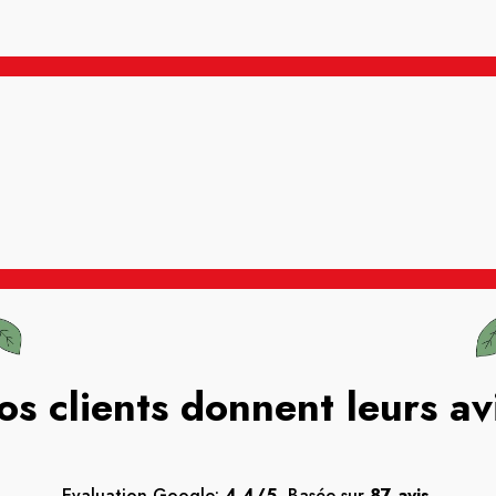
os clients donnent leurs av
Evaluation Google:
4.4/5.
Basée sur
87 avis.