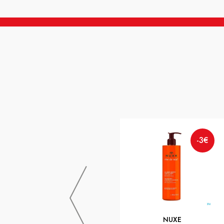
-3€
NUXE