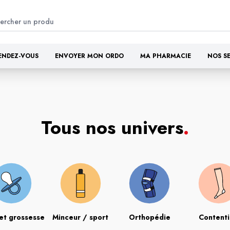
ENDEZ-VOUS
ENVOYER MON ORDO
MA PHARMACIE
NOS S
Tous nos univers
.
et grossesse
Minceur / sport
Orthopédie
Content