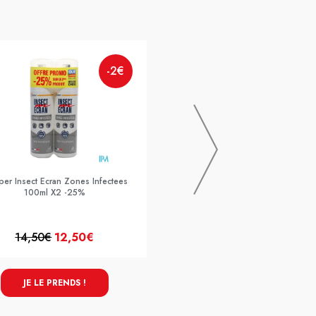
-2€
MEDIPRIX
Mediexpert Magnesium + Zn Bisg
Gelule 90
er Insect Ecran Zones Infectees
100ml X2 -25%
14,50€
12,50€
17,99€
JE LE PRENDS !
JE LE PRENDS !