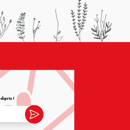
iprix !