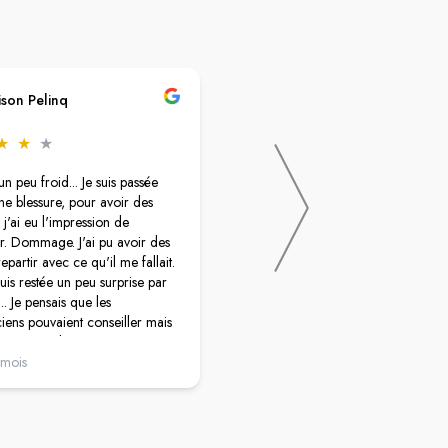
ison Pelinq
Elisabeth Desmedt
★
★
★
★
★
★
★
★
n peu froid... Je suis passée
Je suis cliente depuis maintenant
une blessure, pour avoir des
plusieurs années et jamais je n'ai été
 j'ai eu l'impression de
mal accueilli, toujours avec le souri
. Dommage. J'ai pu avoir des
avec un excellent accompagnement
repartir avec ce qu'il me fallait.
une aide personnalisée.
suis restée un peu surprise par
... Je pensais que les
ens pouvaient conseiller mais
 vraiment eu l'impression que ce
as le bon jour.
 mois
il y a un an