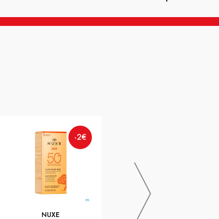
-2€
NUXE
-17.45€
Nuxe Poudre Eclat Prodigieux
Poudre Compacte Bronzante
Multifonctions 25g
NUXE