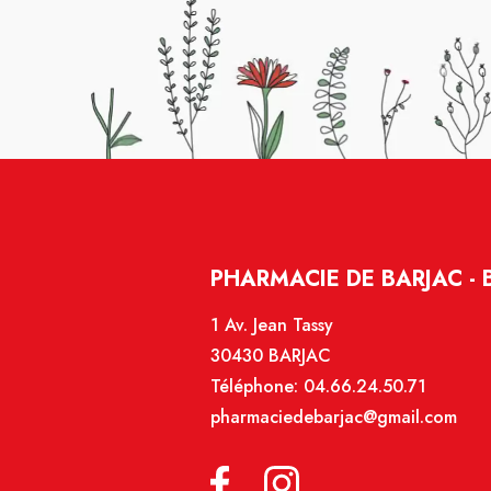
PHARMACIE DE BARJAC - 
1 Av. Jean Tassy
30430 BARJAC
Téléphone:
04.66.24.50.71
pharmaciedebarjac@gmail.com