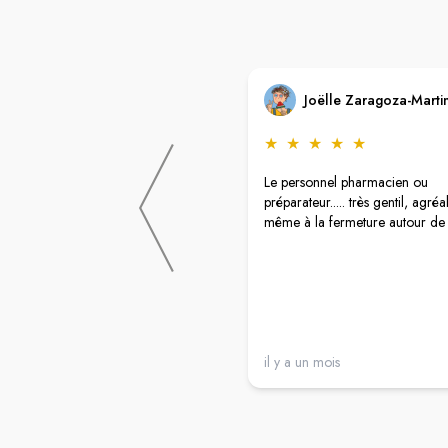
Joëlle Zaragoza-Marti
★
★
★
★
★
Le personnel pharmacien ou
préparateur..... très gentil, agréa
même à la fermeture autour de
il y a un mois