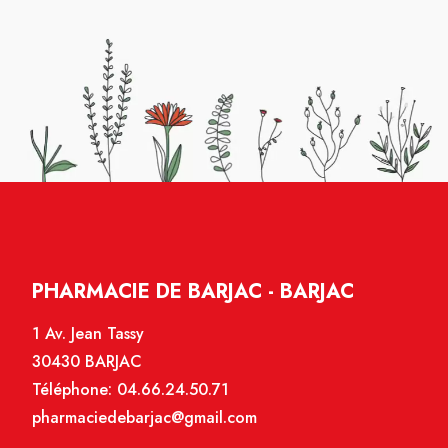
PHARMACIE DE BARJAC - BARJAC
1 Av. Jean Tassy
30430 BARJAC
Téléphone:
04.66.24.50.71
pharmaciedebarjac@gmail.com