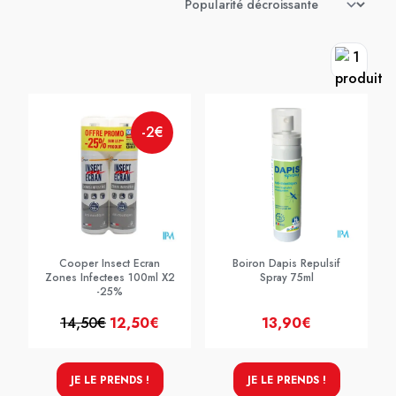
-2€
Cooper Insect Ecran
Boiron Dapis Repulsif
Zones Infectees 100ml X2
Spray 75ml
-25%
14,50€
12,50€
13,90€
JE LE PRENDS !
JE LE PRENDS !