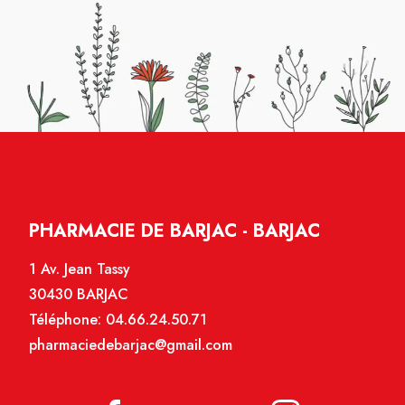
PHARMACIE DE BARJAC - BARJAC
1 Av. Jean Tassy
30430 BARJAC
Téléphone:
04.66.24.50.71
pharmaciedebarjac@gmail.com