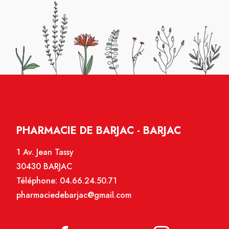
PHARMACIE DE BARJAC - BARJAC
1 Av. Jean Tassy
30430 BARJAC
Téléphone:
04.66.24.50.71
pharmaciedebarjac@gmail.com