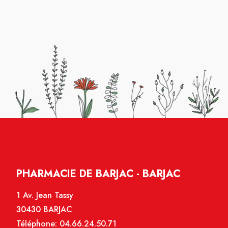
PHARMACIE DE BARJAC - BARJAC
1 Av. Jean Tassy
30430 BARJAC
Téléphone:
04.66.24.50.71