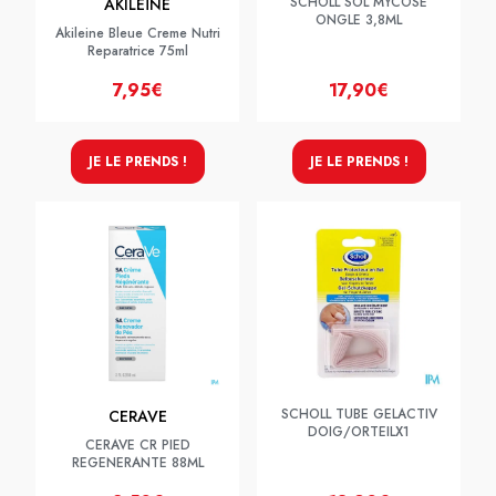
SCHOLL SOL MYCOSE
AKILEÏNE
ONGLE 3,8ML
Akileine Bleue Creme Nutri
Reparatrice 75ml
7,95€
17,90€
JE LE PRENDS !
JE LE PRENDS !
SCHOLL TUBE GELACTIV
CERAVE
DOIG/ORTEILX1
CERAVE CR PIED
REGENERANTE 88ML