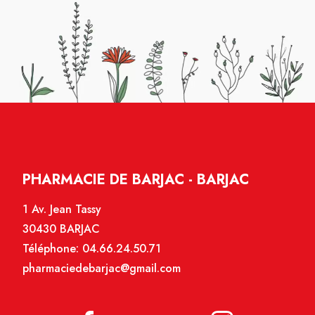
PHARMACIE DE BARJAC - BARJAC
1 Av. Jean Tassy
30430 BARJAC
Téléphone:
04.66.24.50.71
pharmaciedebarjac@gmail.com