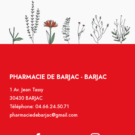
PHARMACIE DE BARJAC - BARJAC
1 Av. Jean Tassy
30430 BARJAC
Téléphone:
04.66.24.50.71
pharmaciedebarjac@gmail.com