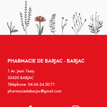
PHARMACIE DE BARJAC - BARJAC
1 Av. Jean Tassy
30430 BARJAC
Téléphone:
04.66.24.50.71
pharmaciedebarjac@gmail.com