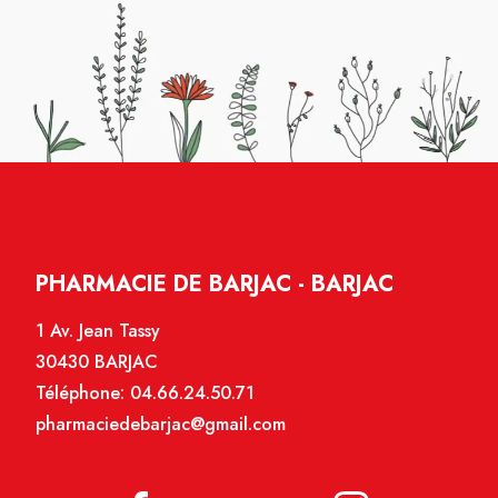
PHARMACIE DE BARJAC - BARJAC
1 Av. Jean Tassy
30430 BARJAC
Téléphone:
04.66.24.50.71
pharmaciedebarjac@gmail.com