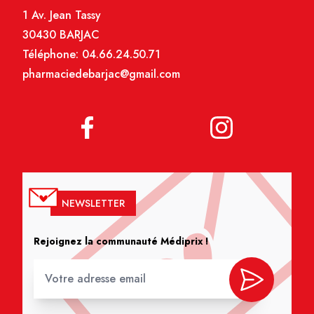
1 Av. Jean Tassy
30430 BARJAC
Téléphone:
04.66.24.50.71
pharmaciedebarjac@gmail.com
NEWSLETTER
Rejoignez la communauté Médiprix !