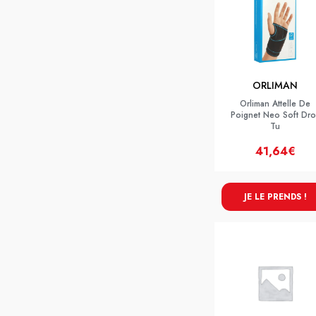
ORLIMAN
Orliman Attelle De
Poignet Neo Soft Droi
Tu
41,64€
JE LE PRENDS !