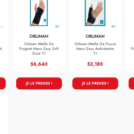
ORLIMAN
ORLIMAN
Orliman Attelle De
Orliman Attelle De Pouce
t
Poignet Manu Easy Soft
Manu Easy Ambidextre
P
Droit T1
T1
56,64€
53,18€
JE LE PRENDS !
JE LE PRENDS !