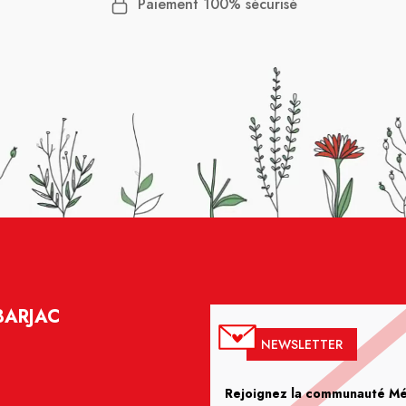
Paiement 100% sécurisé
BARJAC
NEWSLETTER
Rejoignez la communauté Méd