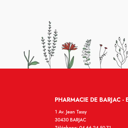
PHARMACIE DE BARJAC - 
1 Av. Jean Tassy
30430 BARJAC
Téléphone:
04.66.24.50.71