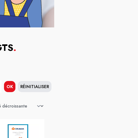
GTS
.
OK
RÉINITIALISER