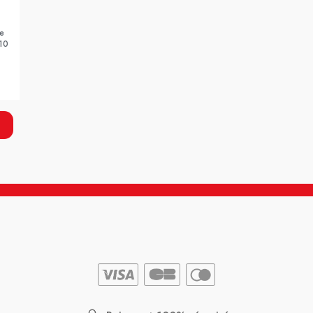
ue
10