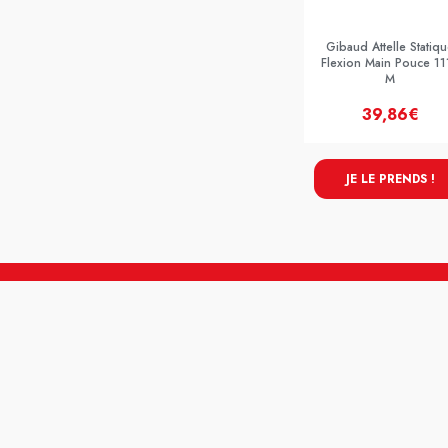
Gibaud Attelle Statiq
Flexion Main Pouce 11
M
39,86€
JE LE PRENDS !