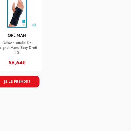
ORLIMAN
Orliman Attelle De
oignet Manu Easy Droit
T2
56,64€
JE LE PRENDS !