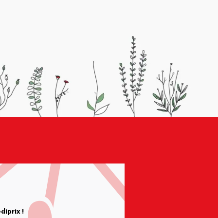
iprix !