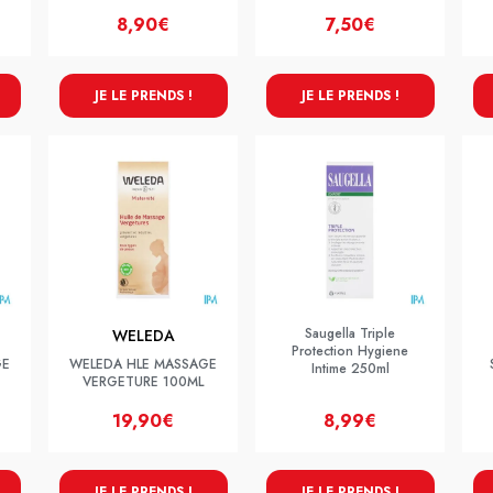
8,90€
7,50€
JE LE PRENDS !
JE LE PRENDS !
Saugella Triple
WELEDA
Protection Hygiene
GE
WELEDA HLE MASSAGE
Intime 250ml
VERGETURE 100ML
19,90€
8,99€
JE LE PRENDS !
JE LE PRENDS !