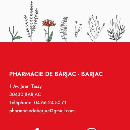
PHARMACIE DE BARJAC - BARJAC
1 Av. Jean Tassy
30430 BARJAC
Téléphone:
04.66.24.50.71
pharmaciedebarjac@gmail.com