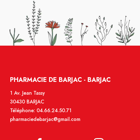
PHARMACIE DE BARJAC - BARJAC
1 Av. Jean Tassy
30430 BARJAC
Téléphone:
04.66.24.50.71
pharmaciedebarjac@gmail.com