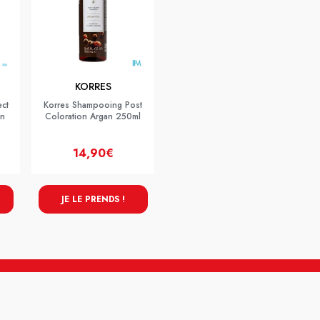
KORRES
ect
Korres Shampooing Post
on
Coloration Argan 250ml
14,90€
JE LE PRENDS !