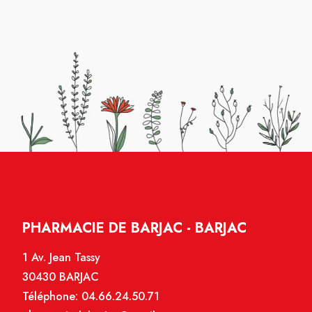
PHARMACIE DE BARJAC - BARJAC
1 Av. Jean Tassy
30430 BARJAC
Téléphone:
04.66.24.50.71