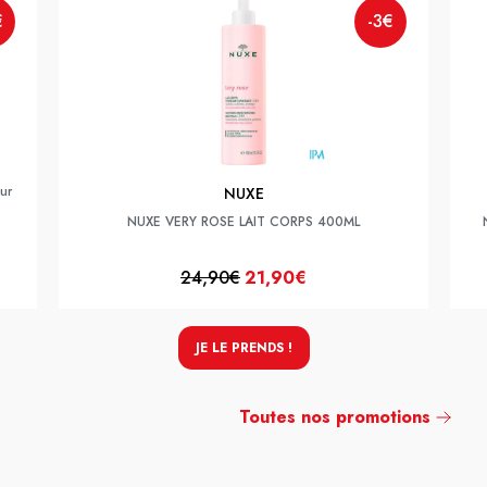
€
-3€
ur
NUXE
NUXE VERY ROSE LAIT CORPS 400ML
24,90€
21,90€
JE LE PRENDS !
Toutes nos promotions