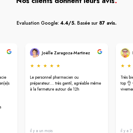
Nos clients donnent leurs avis
.
Evaluation Google:
4.4/5.
Basée sur
87 avis.
Joëlle Zaragoza-Martinez
★
★
★
★
★
★
★
acie
Le personnel pharmacien ou
Très bi
en(e)s
préparateur..... très gentil, agréable même
top 👌 
à la fermeture autour de 12h
viveme
s
il y a un mois
il y a 