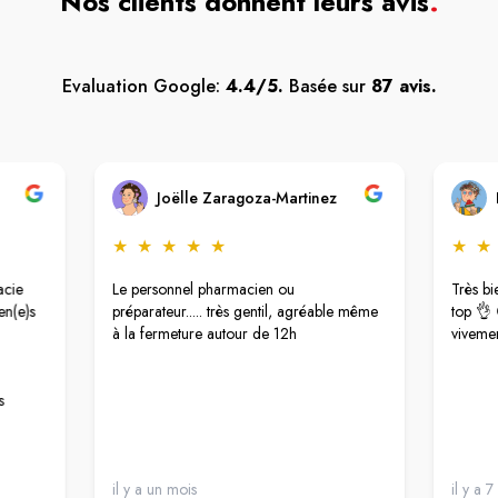
Nos clients donnent leurs avis
.
Evaluation Google:
4.4/5.
Basée sur
87 avis.
Joëlle Zaragoza-Martinez
★
★
★
★
★
★
★
acie
Le personnel pharmacien ou
Très bi
en(e)s
préparateur..... très gentil, agréable même
top 👌 
à la fermeture autour de 12h
viveme
s
il y a un mois
il y a 