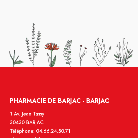
PHARMACIE DE BARJAC - BARJAC
1 Av. Jean Tassy
30430 BARJAC
Téléphone:
04.66.24.50.71