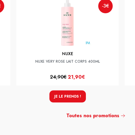
€
-3€
NUXE
NUXE VERY ROSE LAIT CORPS 400ML
24,90€
21,90€
JE LE PRENDS !
Toutes nos promotions