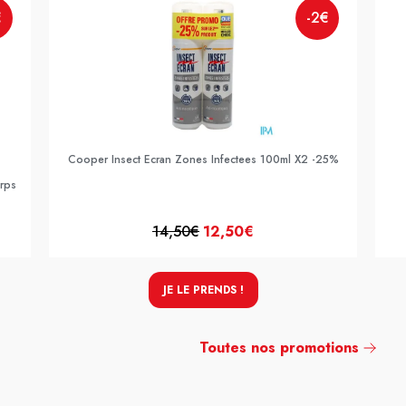
€
-2€
Cooper Insect Ecran Zones Infectees 100ml X2 -25%
rps
14,50€
12,50€
JE LE PRENDS !
Toutes nos promotions