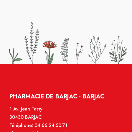
PHARMACIE DE BARJAC - BARJAC
1 Av. Jean Tassy
30430 BARJAC
Téléphone:
04.66.24.50.71