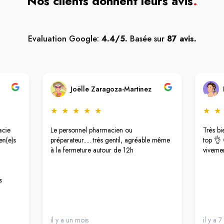
Nos clients donnent leurs avis
.
Evaluation Google:
4.4/5.
Basée sur
87 avis.
Joëlle Zaragoza-Martinez
★
★
★
★
★
★
★
acie
Le personnel pharmacien ou
Très bi
en(e)s
préparateur..... très gentil, agréable même
top 👌 
à la fermeture autour de 12h
viveme
s
il y a un mois
il y a 